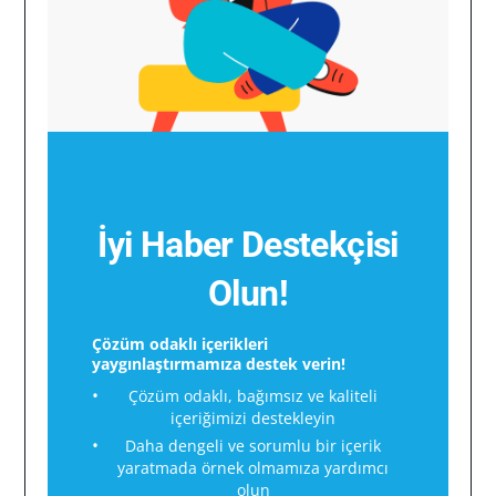
İyi Haber Destekçisi
Olun!
Çözüm odaklı içerikleri
yaygınlaştırmamıza destek verin!
Çözüm odaklı, bağımsız ve kaliteli
içeriğimizi destekleyin
Daha dengeli ve sorumlu bir içerik
yaratmada örnek olmamıza yardımcı
olun